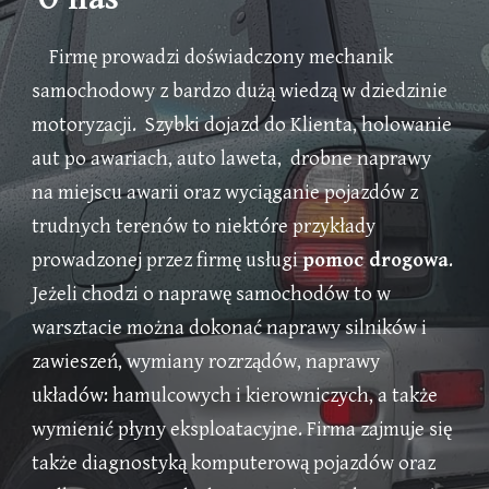
Firmę prowadzi doświadczony mechanik
samochodowy z bardzo dużą wiedzą w dziedzinie
motoryzacji. Szybki dojazd do
K
lienta, holowanie
aut po awariach, auto laweta, drobne naprawy
na miejscu awarii oraz wyciąganie pojazdów z
trudnych terenów to niektóre przykłady
prowadzonej przez firmę usługi
pomoc drogowa
.
Jeżeli chodzi o naprawę samochodów to w
warsztacie można dokonać naprawy silników i
zawieszeń, wymiany rozrządów, naprawy
układów: hamulcowych i kierowniczych, a także
wymienić płyny eksploatacyjne. Firma zajmuje się
także diagnostyką komputerową pojazdów
oraz