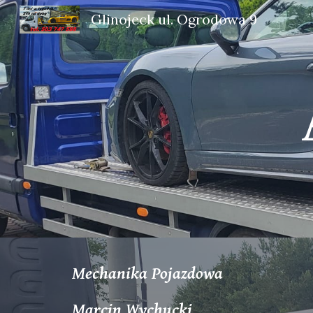
Glinojeck ul. Ogrodowa 9
Sk
Mechanika Pojazdowa
Marcin
Wychucki