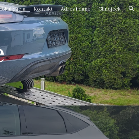
Lokalizacja
Kontakt
Adres i dane
Glinojeck
ion
e