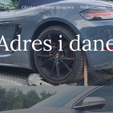
O nas
Oferta
Pomoc drogowa
Wulkanizacja
ip to main content
Skip to navigat
Adres i dan